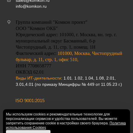
sales@komkon.ru
info@komkon.ru
Группа компаний "Комкон проект"
ООО "Комкон ОКБ"
Юридический адрес: 101000, г. Москва, вн. тер. г.
муниципальный округ Басманный, б-р
Чистопрудный, д. 11, стр. 1, помещ. 1Н
Фактический адрес:
101000
,
Москва
,
Чистопрудный
бульвар, д. 11, стр. 1, офис 510,
ИНН 7708658777
ОКВЭД 62.01
Виды ИТ-деятельности
: 1.01. 1.02, 1.04, 1.08, 2.01,
3.01,4.01 (по приказу Минцифры № 449 от 11.05.23 г.)
ISO 9001:2015
Мы используем cookies и рекомендательные технологии для
персонализации сервисов и удобства пользователей. Вы можете
запретить сохранение cookie в настройках своего браузера.
Политика
использования Cookies