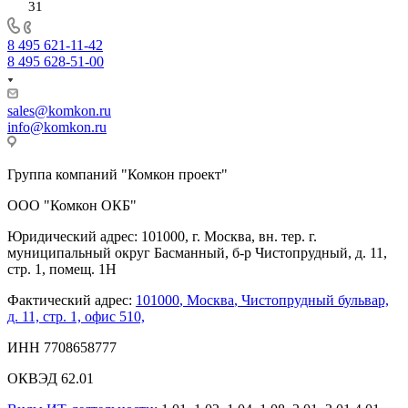
31
8 495 621-11-42
8 495 628-51-00
sales@komkon.ru
info@komkon.ru
Группа компаний "Комкон проект"
ООО "Комкон ОКБ"
Юридический адрес: 101000, г. Москва, вн. тер. г.
муниципальный округ Басманный, б-р Чистопрудный, д. 11,
стр. 1, помещ. 1Н
Фактический адрес:
101000
,
Москва
,
Чистопрудный бульвар,
д. 11, стр. 1, офис 510,
ИНН 7708658777
ОКВЭД 62.01